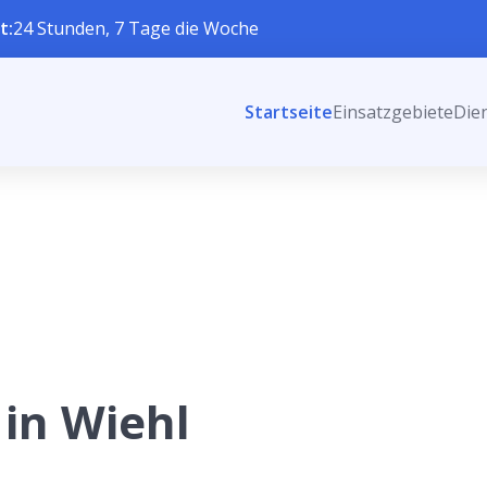
t:
24 Stunden, 7 Tage die Woche
Startseite
Einsatzgebiete
Die
 in Wiehl